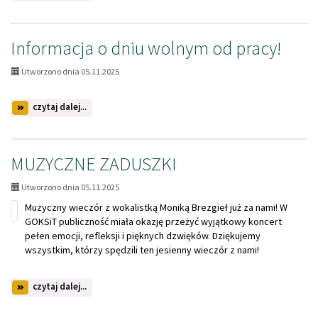
temat:
"Herbatka
z
seniorem"
Informacja o dniu wolnym od pracy!
Utworzono dnia 05.11.2025
na
czytaj dalej...
temat:
Informacja
o
dniu
MUZYCZNE ZADUSZKI
wolnym
od
Utworzono dnia 05.11.2025
pracy!
Muzyczny wieczór z wokalistką Moniką Brezgieł już za nami! W
GOKSiT publiczność miała okazję przeżyć wyjątkowy koncert
pełen emocji, refleksji i pięknych dzwięków. Dziękujemy
wszystkim, którzy spędzili ten jesienny wieczór z nami!
na
czytaj dalej...
temat:
MUZYCZNE