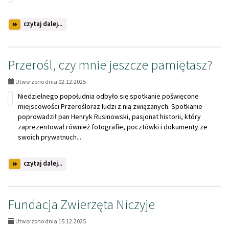
na
czytaj dalej...
temat:
Zapraszamy
serdecznie
na
Przerośl, czy mnie jeszcze pamiętasz?
SPOTKANIE
WIGILIJNE
Utworzono dnia 02.12.2025
Niedzielnego popołudnia odbyło się spotkanie poświęcone
miejscowości Przerośloraz ludzi z nią związanych. Spotkanie
poprowadził pan Henryk Rusinowski, pasjonat historii, który
zaprezentował również fotografie, pocztówki i dokumenty ze
swoich prywatnuch...
na
czytaj dalej...
temat:
Przerośl,
czy
mnie
Fundacja Zwierzęta Niczyje
jeszcze
pamiętasz?
Utworzono dnia 15.12.2025