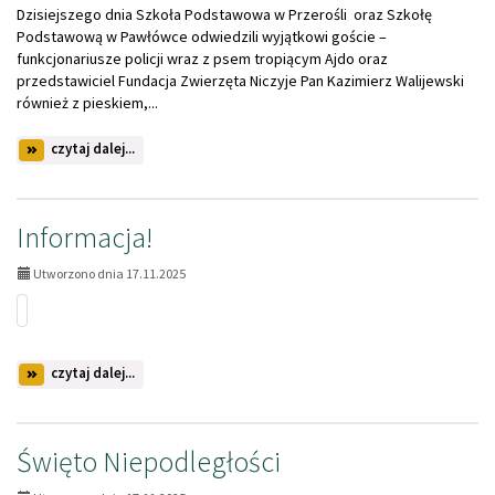
Dzisiejszego dnia Szkoła Podstawowa w Przerośli oraz Szkołę
Podstawową w Pawłówce odwiedzili wyjątkowi goście –
funkcjonariusze policji wraz z psem tropiącym Ajdo oraz
przedstawiciel Fundacja Zwierzęta Niczyje Pan Kazimierz Walijewski
również z pieskiem,...
na
czytaj dalej...
temat:
Fundacja
Zwierzęta
Niczyje
Informacja!
Utworzono dnia 17.11.2025
na
czytaj dalej...
temat:
Informacja!
Święto Niepodległości