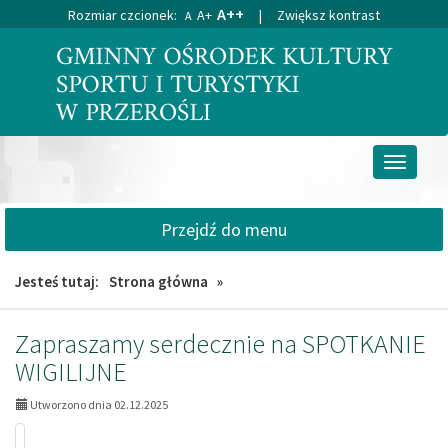
A++
Rozmiar czcionek:
A+
|
Zwiększ kontrast
A
Przejdź
Przejdź
do
do
głównej
wyszukiwarki
treści
Przełącz
nawigacj
Przejdź do menu
Jesteś tutaj:
Strona główna
»
AKTUALNOŚCI,
Zapraszamy serdecznie na SPOTKANIE
strona
WIGILIJNE
7:
Utworzono dnia 02.12.2025