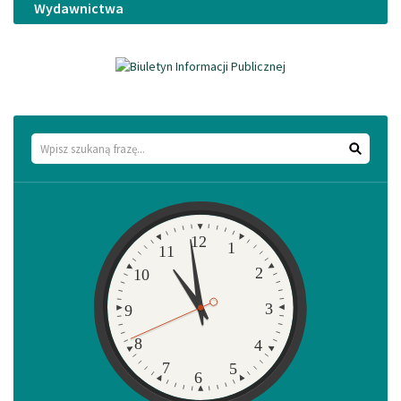
Wydawnictwa
Wyszukaj
Zegar
12
1
11
2
10
3
9
8
4
7
5
6