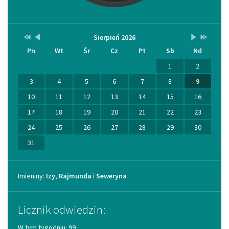
Przestaw
Przestaw
Lista
Brak
Przestaw
Przestaw
Sierpień 2026
Kalendarz
datę
datę
wydarzeń
wydarzeń
datę
datę
Pn
Wt
Śr
Cz
Pt
Sb
Nd
na
na
w
w
na
na
Sierpień
Lipiec
miesiącu
tym
Wrzesień
Sierpień
2025
2026
miesiącu.
2026
2027
1
2
3
4
5
6
7
8
9
10
11
12
13
14
15
16
17
18
19
20
21
22
23
24
25
26
27
28
29
30
31
Imieniny
Imieniny:
Izy
,
Rajmunda
i
Seweryna
Licznik odwiedzin:
W tym tygodniu: 99