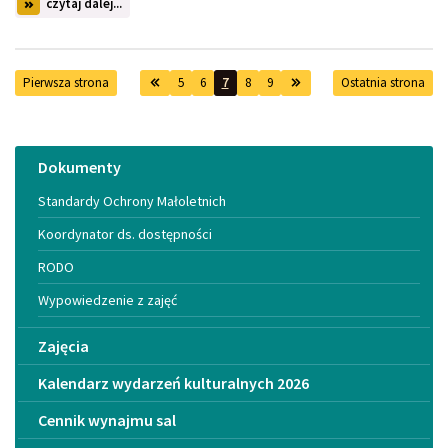
na
czytaj dalej...
temat:
Spotkanie
historyczne
Pierwsza strona
5
6
7
8
9
Ostatnia strona
Menu
Dokumenty
Standardy Ochrony Małoletnich
Koordynator ds. dostępności
RODO
Wypowiedzenie z zajęć
Zajęcia
Kalendarz wydarzeń kulturalnych 2026
Cennik wynajmu sal