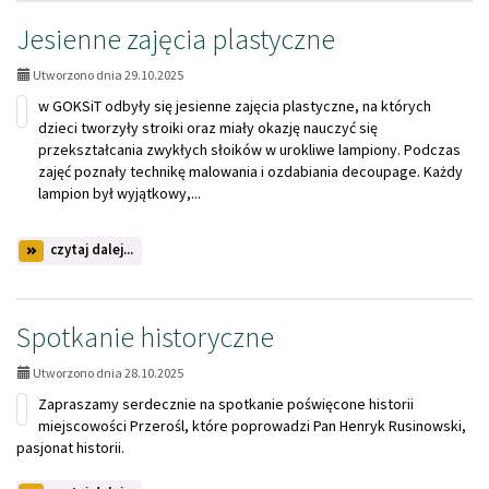
ZADUSZKI
Jesienne zajęcia plastyczne
Utworzono dnia 29.10.2025
w GOKSiT odbyły się jesienne zajęcia plastyczne, na których
dzieci tworzyły stroiki oraz miały okazję nauczyć się
przekształcania zwykłych słoików w urokliwe lampiony. Podczas
zajęć poznały technikę malowania i ozdabiania decoupage. Każdy
lampion był wyjątkowy,...
na
czytaj dalej...
temat:
Jesienne
zajęcia
plastyczne
Spotkanie historyczne
Utworzono dnia 28.10.2025
Zapraszamy serdecznie na spotkanie poświęcone historii
miejscowości Przerośl, które poprowadzi Pan Henryk Rusinowski,
pasjonat historii.