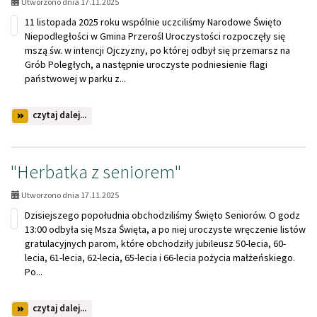
Utworzono dnia 17.11.2025
11 listopada 2025 roku wspólnie uczciliśmy Narodowe Święto
Niepodległości w Gmina Przerośl Uroczystości rozpoczęły się
mszą św. w intencji Ojczyzny, po której odbył się przemarsz na
Grób Poległych, a następnie uroczyste podniesienie flagi
państwowej w parku z...
na
czytaj dalej...
temat:
Święto
Niepodległości
"Herbatka z seniorem"
Utworzono dnia 17.11.2025
Dzisiejszego popołudnia obchodziliśmy Święto Seniorów. O godz
13:00 odbyła się Msza Święta, a po niej uroczyste wręczenie listów
gratulacyjnych parom, które obchodziły jubileusz 50-lecia, 60-
lecia, 61-lecia, 62-lecia, 65-lecia i 66-lecia pożycia małżeńskiego.
Po...
na
czytaj dalej...