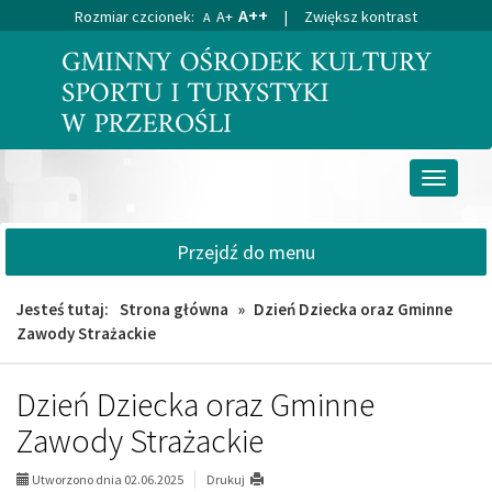
A++
Rozmiar czcionek:
A+
|
Zwiększ kontrast
A
Przejdź
Przejdź
do
do
głównej
wyszukiwarki
treści
Przełącz
nawigacj
Przejdź do menu
Jesteś tutaj:
Strona główna
»
Dzień Dziecka oraz Gminne
Zawody Strażackie
Dzień Dziecka oraz Gminne
Zawody Strażackie
Utworzono dnia 02.06.2025
Drukuj