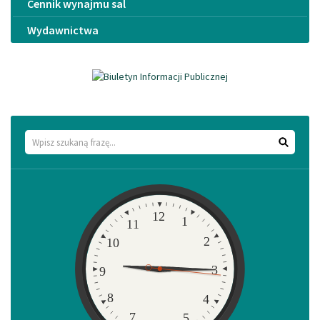
Cennik wynajmu sal
Wydawnictwa
Wyszukaj
Zegar
12
1
11
2
10
3
9
8
4
7
5