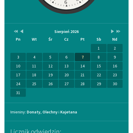
6
Przestaw
Przestaw
Lista
Brak
Przestaw
Przestaw
Sierpień 2026
Kalendarz
datę
datę
wydarzeń
wydarzeń
datę
datę
Pn
Wt
Śr
Cz
Pt
Sb
Nd
na
na
w
w
na
na
Sierpień
Lipiec
miesiącu
tym
Wrzesień
Sierpień
2025
2026
miesiącu.
2026
2027
1
2
3
4
5
6
7
8
9
10
11
12
13
14
15
16
17
18
19
20
21
22
23
24
25
26
27
28
29
30
31
Imieniny
Imieniny:
Donaty
,
Olechny
i
Kajetana
Licznik odwiedzin: