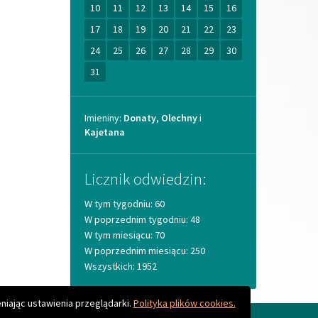
Imieniny
Imieniny:
Donaty
,
Olechny
i
Kajetana
Licznik odwiedzin:
W tym tygodniu: 60
W poprzednim tygodniu: 48
W tym miesiącu: 70
W poprzednim miesiącu: 250
Wszystkich: 1952
Do góry
niając ustawienia przeglądarki.
Polityka plików cookies.