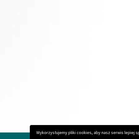
Copyright © 2026 Gminny Ośrodek Kultury Sportu i Turysty
Projekt i realizacja:
Interefekt
Wykorzystujemy pliki cookies, aby nasz serwis lepiej 