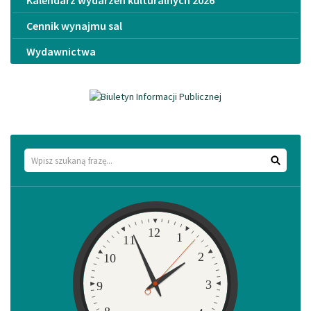
Kalendarz wydarzeń kulturalnych 2026
Cennik wynajmu sal
Wydawnictwa
Wyszukaj
Zegar
12
1
11
2
10
3
9