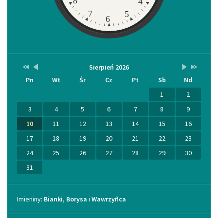
8
4
7
5
6
Przestaw
Przestaw
Lista
Brak
Przestaw
Przestaw
Sierpień 2026
Kalendarz
datę
datę
wydarzeń
wydarzeń
datę
datę
Pn
Wt
Śr
Cz
Pt
Sb
Nd
na
na
w
w
na
na
Sierpień
Lipiec
miesiącu
tym
Wrzesień
Sierpień
2025
2026
miesiącu.
2026
2027
1
2
3
4
5
6
7
8
9
10
11
12
13
14
15
16
17
18
19
20
21
22
23
24
25
26
27
28
29
30
31
Imieniny
Imieniny:
Bianki
,
Borysa
i
Wawrzyñca