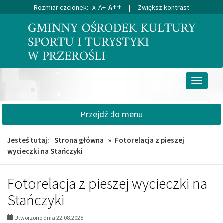
A++
Rozmiar czcionek:
A+
|
Zwiększ kontrast
A
Przejdź
Przejdź
do
do
głównej
wyszukiwarki
treści
Przełącz
nawigacj
Przejdź do menu
Jesteś tutaj:
Strona główna
»
Fotorelacja z pieszej
wycieczki na Stańczyki
Fotorelacja z pieszej wycieczki na
Stańczyki
Utworzono dnia 22.08.2025