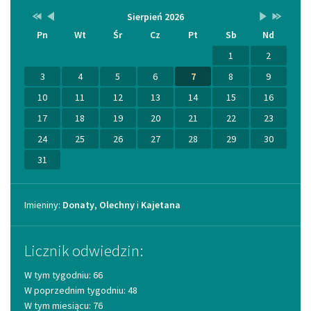
Przestaw
Przestaw
Lista
Brak
Przestaw
Przestaw
Sierpień 2026
Kalendarz
datę
datę
wydarzeń
wydarzeń
datę
datę
Pn
Wt
Śr
Cz
Pt
Sb
Nd
na
na
w
w
na
na
Sierpień
Lipiec
miesiącu
tym
Wrzesień
Sierpień
2025
2026
miesiącu.
2026
2027
1
2
3
4
5
6
7
8
9
10
11
12
13
14
15
16
17
18
19
20
21
22
23
24
25
26
27
28
29
30
31
Imieniny
Imieniny:
Donaty
,
Olechny
i
Kajetana
Licznik odwiedzin:
W tym tygodniu: 66
W poprzednim tygodniu: 48
W tym miesiącu: 76