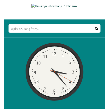
Wyszukaj
Zegar
12
1
11
2
10
3
9
8
4
7
5
6