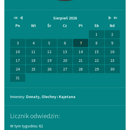
Przestaw
Przestaw
Lista
Brak
Przestaw
Przestaw
Sierpień 2026
Kalendarz
datę
datę
wydarzeń
wydarzeń
datę
datę
Pn
Wt
Śr
Cz
Pt
Sb
Nd
na
na
w
w
na
na
Sierpień
Lipiec
miesiącu
tym
Wrzesień
Sierpień
2025
2026
miesiącu.
2026
2027
1
2
3
4
5
6
7
8
9
10
11
12
13
14
15
16
17
18
19
20
21
22
23
24
25
26
27
28
29
30
31
Imieniny
Imieniny:
Donaty
,
Olechny
i
Kajetana
Licznik odwiedzin:
W tym tygodniu: 62