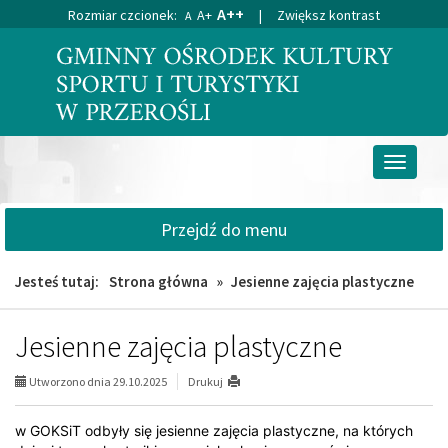
A++
Rozmiar czcionek:
A+
|
Zwiększ kontrast
A
Przejdź
Przejdź
do
do
głównej
wyszukiwarki
treści
Przełącz
nawigacj
Przejdź do menu
Jesteś tutaj:
Strona główna
»
Jesienne zajęcia plastyczne
Jesienne zajęcia plastyczne
Utworzono dnia 29.10.2025
Drukuj
w GOKSiT odbyły się jesienne zajęcia plastyczne, na których