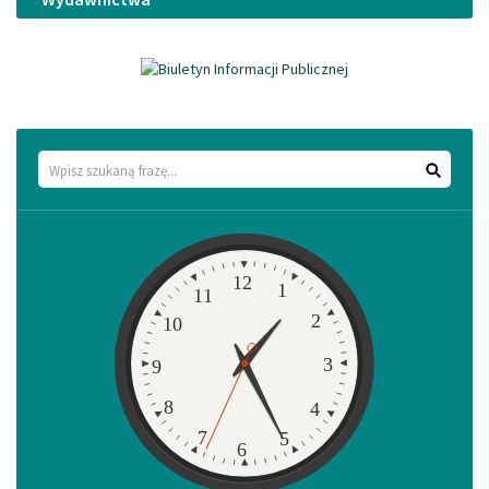
Wyszukaj
Zegar
12
1
11
2
10
3
9
8
4
7
5
6