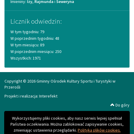
Imieniny
Imieniny:
Izy
,
Rajmunda
i
Seweryna
Licznik odwiedzin:
W tym tygodniu: 79
W poprzednim tygodniu: 48
W tym miesiącu: 89
W poprzednim miesiącu: 250
Wszystkich: 1971
Copyright © 2026 Gminny Ośrodek Kultury Sportu i Turystyki w
Przerośli
Projekt i realizacja:
Interefekt
Do góry
Wykorzystujemy pliki cookies, aby nasz serwis lepiej spełniał
Państwa oczekiwania. Można zablokować zapisywanie cookies,
zmieniając ustawienia przeglądarki.
Polityka plików cookies.