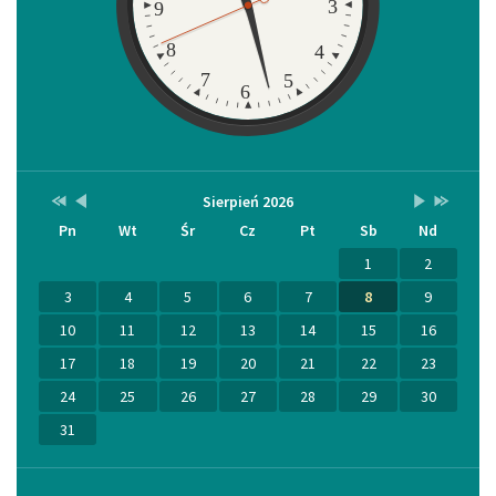
3
9
8
4
7
5
6
Przestaw
Przestaw
Lista
Brak
Przestaw
Przestaw
Sierpień 2026
Kalendarz
datę
datę
wydarzeń
wydarzeń
datę
datę
Pn
Wt
Śr
Cz
Pt
Sb
Nd
na
na
w
w
na
na
Sierpień
Lipiec
miesiącu
tym
Wrzesień
Sierpień
2025
2026
miesiącu.
2026
2027
1
2
3
4
5
6
7
8
9
10
11
12
13
14
15
16
17
18
19
20
21
22
23
24
25
26
27
28
29
30
31