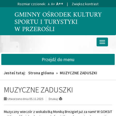
A++
Rozmiar czcionek:
A+
|
Zwiększ kontrast
A
Przejdź
Przejdź
do
do
głównej
wyszukiwarki
treści
Przełącz
nawigacj
Przejdź do menu
Jesteś tutaj:
Strona główna
»
MUZYCZNE ZADUSZKI
MUZYCZNE ZADUSZKI
Utworzono dnia 05.11.2025
Drukuj
Muzyczny wieczór z wokalistką Moniką Brezgieł już za nami! W GOKSiT