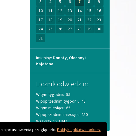
Imieniny
Imieniny:
Donaty
,
Olechny
i
Kajetana
Licznik odwiedzin:
W tym tygodniu: 55
W poprzednim tygodniu: 48
W tym miesiącu: 65
W poprzednim miesiącu: 250
Wszystkich: 1947
Do góry
niając ustawienia przeglądarki.
Polityka plików cookies.