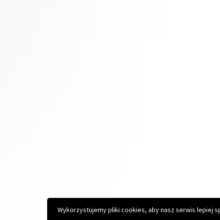
Copyright © 2026 Gminny Ośrodek Kultury Sportu i Turysty
Projekt i realizacja:
Interefekt
Wykorzystujemy pliki cookies, aby nasz serwis lepiej 