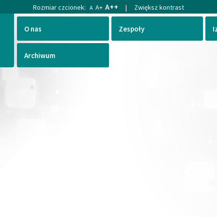
A++
Rozmiar czcionek:
A+
|
Zwiększ kontrast
A
O nas
Zespoły
I
Archiwum