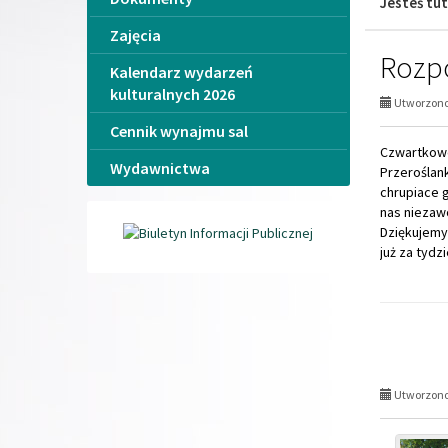
Jesteś tut
Zajęcia
Rozpo
Kalendarz wydarzeń
kulturalnych 2026
Utworzono 
Cennik wynajmu sal
Czwartkowe
Wydawnictwa
Przeroślan
chrupiace 
nas niezawo
Dziękujemy
już za tydzi
Utworzono 