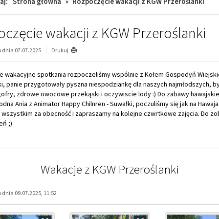
aj:
Strona główna
»
Rozpoczęcie wakacji z KGW Przeroślanki
częcie wakacji z KGW Przeroślanki
dnia 07.07.2025
Drukuj
 wakacyjne spotkania rozpoczeliśmy wspólnie z Kołem Gospodyń Wiejski
ki, panie przygotowały pyszna niespodziankę dla naszych najmłodszych, by
gofry, zdrowe owocowe przekąski i oczywiscie lody :) Do zabawy hawajskie
dna Ania z Animator Happy Chilnren - Suwałki, poczuliśmy się jak na Hawajac
 wszystkim za obecność i zapraszamy na kolejne czwrtkowe zajęcia. Do zo
eń ;)
Wakacje z KGW Przeroślanki
dnia 09.07.2025, 11:52