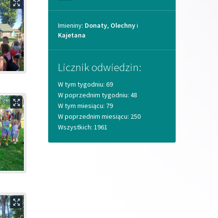
Imieniny
Imieniny:
Donaty
,
Olechny
i
Kajetana
Licznik odwiedzin:
W tym tygodniu: 69
W poprzednim tygodniu: 48
W tym miesiącu: 79
W poprzednim miesiącu: 250
Wszystkich: 1961