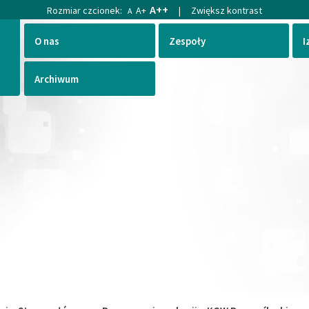
A++
Rozmiar czcionek:
A+
|
Zwiększ kontrast
A
O nas
Zespoły
I
Archiwum