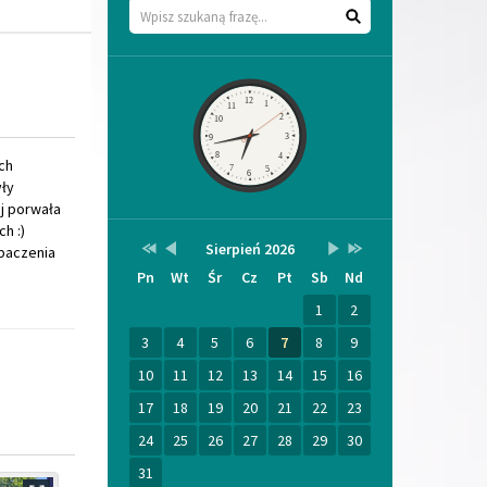
Wyszukaj
Zegar
12
1
11
2
10
3
9
8
4
ch
7
5
6
ły
j porwała
h :)
Przestaw
Przestaw
Lista
Brak
Przestaw
Przestaw
Sierpień 2026
Kalendarz
baczenia
datę
datę
wydarzeń
wydarzeń
datę
datę
Pn
Wt
Śr
Cz
Pt
Sb
Nd
na
na
w
w
na
na
Sierpień
Lipiec
miesiącu
tym
Wrzesień
Sierpień
2025
2026
miesiącu.
2026
2027
1
2
3
4
5
6
7
8
9
10
11
12
13
14
15
16
17
18
19
20
21
22
23
24
25
26
27
28
29
30
31